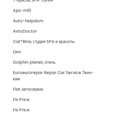
7 Красок, SPA-салон
Aps-m10
Auto-helpdom
AvtoDoctor
Cat*Rina, студия SPA и красоты
Dim
Dolphin planet, отель
Euroeurorepar Repar Car Service Твин-
кам
Fiat автосервис
Fix Price
Fix Price