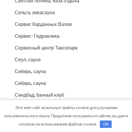
Светлая поляна, база отдыха
Сельга, аквасауна
Сервис Карданных Валов
Сервис-Гидравлика
Сервисный центр Таксопарк
Сеул, сауна
Сибирь, сауна
Сибирь, сауна
Синдбад, банный клуб
Сириус, центр кузовного ремонта грузовой
Этот веб-сайт использует файлы cookie для улучшения
техники
пользовательского опыта. Продолжая пользоваться сайтом, вы даете
согласие на использование файлов cookie.
OK
СканСервис