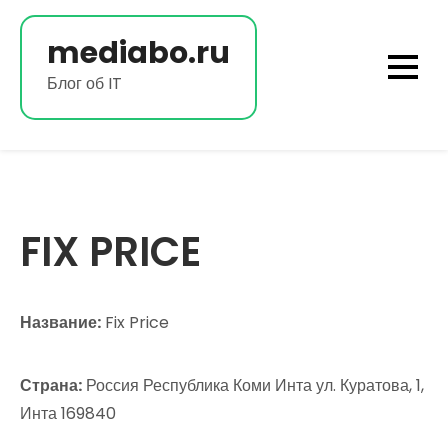
Перейти
к
mediabo.ru
содержимому
Блог об IT
FIX PRICE
Название:
Fix Price
Страна:
Россия Республика Коми Инта ул. Куратова, 1,
Инта 169840