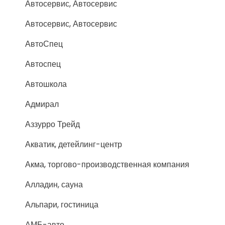
Автосервис, Автосервис
Автосервис, Автосервис
АвтоСпец
Автоспец
Автошкола
Адмирал
Аззурро Трейд
Акватик, детейлинг-центр
Акма, торгово-производственная компания
Алладин, сауна
Альпари, гостиница
АМБ-авто