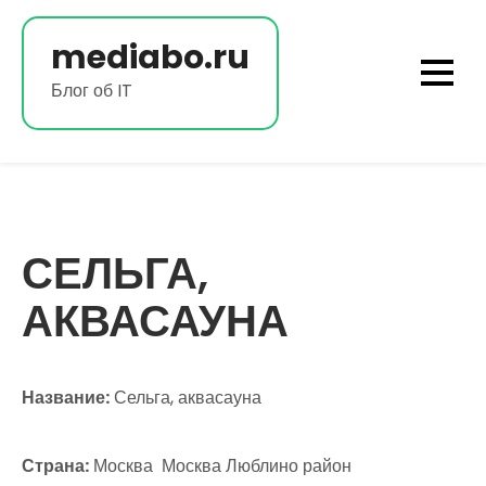
Перейти
к
mediabo.ru
содержимому
Блог об IT
СЕЛЬГА,
АКВАСАУНА
Название:
Сельга, аквасауна
Страна:
Москва Москва Люблино район