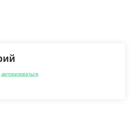
рий
о
авторизоваться
.