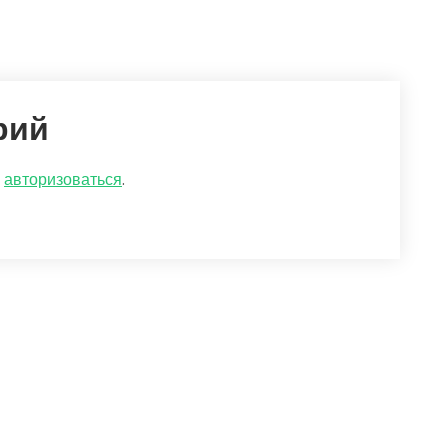
рий
о
авторизоваться
.